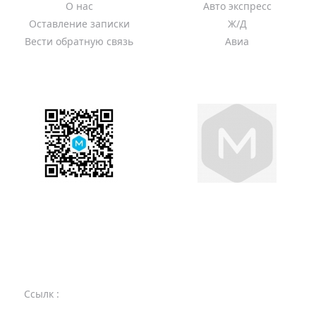
О нас
Авто экспресс
Оставление записки
Ж/Д
Вести обратную связь
Авиа
Отследить
Новости
Телефон
+8617175376750
Ссылк :
china shop- Китайский магазин
Карго C333