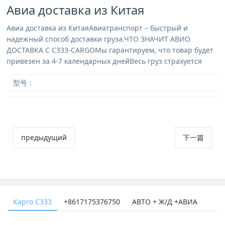
Авиа доставка из Китая
Авиа доставка из КитаяАвиатранспорт – быстрый и
надежный способ доставки груза.ЧТО ЗНАЧИТ АВИО
ДОСТАВКА С С333-CARGOМы гарантируем, что товар будет
привезен за 4-7 календарных днейВесь груз страхуется
型号：
предыдущий
下一篇
Карго С333
+8617175376750
АВТО + Ж/Д +АВИА