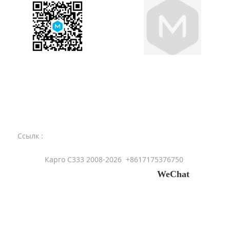
Телефон
+8617175376750
Ссылк :
china shop- Китайский магазин
Карго C333
Карго C333 2008-2026
+8617175376750
+8617175376750 whatsapp и
WeChat
Карго, Cargo,Карго из китая, отправить грузы из китая
в россию, карго С333，ЖД перевозки из Китая в
Россию，как отправить груз из китая，
Авиаперевозки,Автоперевозки