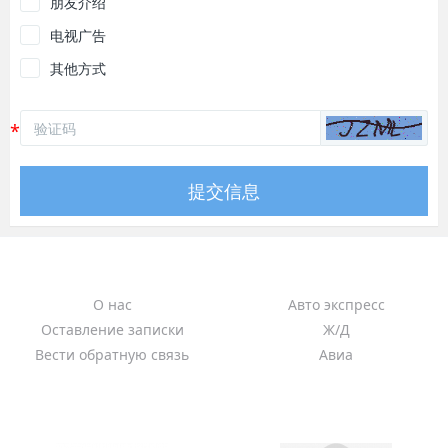
朋友介绍
电视广告
其他方式
提交信息
О компании
Cargo C333
О нас
Авто экспресс
Оставление записки
Ж/Д
Вести обратную связь
Авиа
Отследить
Новости